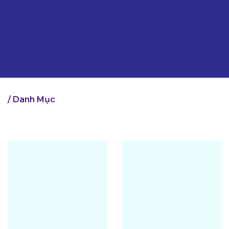
/ Danh Mục