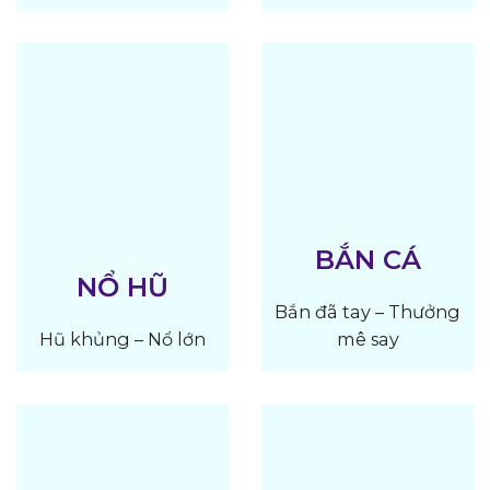
BẮN CÁ
NỔ HŨ
Bắn đã tay – Thưởng
Hũ khủng – Nổ lớn
mê say